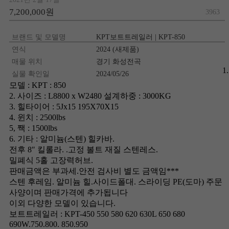
7,200,000원
3963
브랜드 및 모델명
KPT보트트레일러 | KPT-850
연식
2024 (새제품)
매물 위치
경기 화성전곡
1.
실물 확인일
2024/05/26
모델 : KPT : 850
2. 사이즈 : L8800 x W2480 설계하중 : 3000KG
3. 힐타이어 : 5Jx15 195X70X15
4. 윈치 : 2500lbs
5, 짹 : 1500lbs
6. 기타 : 알미늄(스텐) 힐카바.
전후 8″ 킬롤라. .고정 볼트 재질 스텐레스.
밀폐식 5홀 고장력허브.
판매금액은 부과세.안전 검사비 별도 금액임***
스텐 후레임. 알미늄 힐.사이드폴대. 스라이딩 PE(도마) 주문
사양이며 판매가격에 추가됩니다
이외 다양한 모델이 있습니다.
보트트레일러 : KPT-450 550 580 620 630L 650 680
690W.750.800. 850.950