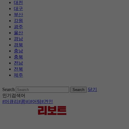
대전
대구
부산
강원
광주
울산
경남
경북
충남
충북
전남
전북
제주
콘
Search
닫기
텐
인기검색어
츠
#머큐리
#콤비
#어탐
#견인
로
바
로
가
기