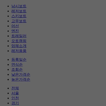
낚시보트
레저보트
스키보트
고무보트
어선
엔진
트레일러
오토캠핑
업체소개
레저용품
등록일순
연식순
조회순
낮은가격순
높은가격순
전체
서울
인천
경기