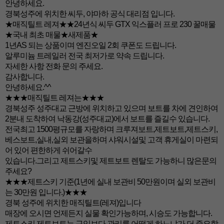
안녕하세요.
경북성주에 위치한 씨두, 야마하 공식 대리점 입니다.
★매직틸트 레져★★24년식 씨두 GTX 익스플러 프로 230 꿀매물
★국내 최초 매물★새제품★
1년AS 되는 상품이며 엔진오일 2회 쿠폰도 드립니다.
알루미늄 트레일러 전국 최저가로 약속 드립니다.
자세한 사항 전화 문의 주세요.
감사합니다.
안녕하세요.^^
★★★매직틸트 레져는★★★
경북성주 성주대교 근방에 위치하고 있으며 보트를 차에 견인하여
2분내 도착하여 낙동강(성주대교)에서 보트를 즐길수 있습니다.
전국최고 1500평규모를 자랑하며 크루져보트,제트보트,제트스키,
베스보트,실내,실외 보관을하며 샤워시설및 고객 휴게실이 마련되
어 있어 편한하게 쉬어갈수
있습니다.그리고 제트스키및 제트보트 렌탈도 가능하니 많은문의
주세요?
★★★제트스키 기준(1년에 실내 보관비 50만원이며 실외 보관비
는 30만원 입니다.)★★★
경북 성주에 위치한 매직틸트(레져)입니다
매장에 오시면 언제든지 실물 확인가능하며, 시승도 가능합니다.
제트스키,제트보트는 구입보다 관리를 어떻게 하느냐가 더 중요합