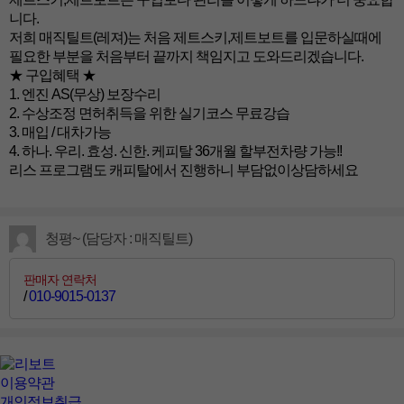
니다.
저희 매직틸트(레져)는 처음 제트스키,제트보트를 입문하실때에
필요한 부분을 처음부터 끝까지 책임지고 도와드리겠습니다.
★ 구입혜택 ★
1. 엔진 AS(무상) 보장수리
2. 수상조정 면허취득을 위한 실기코스 무료강습
3. 매입 / 대차가능
4. 하나. 우리. 효성. 신한. 케피탈 36개월 할부전차량 가능!!
리스 프로그램도 캐피탈에서 진행하니 부담없이상담하세요
청평~ (담당자 : 매직틸트)
판매자 연락처
/
010-9015-0137
이용약관
개인정보취급