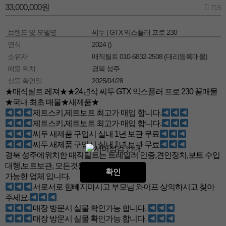
33,000,000원
715
브랜드 및 모델명
씨두 | GTX 익스플러 프로 230
연식
2024 ()
소유자
매직틸트 010-6832-2508 (대리등록매물)
매물 위치
경북 성주
실물 확인일
2025/04/28
★매직틸트 레져★★24년식 씨두 GTX 익스플러 프로 230 꿀매물
★국내 최초 매물★새제품★
제트스키,제트보트 최고가 매입 합니다.
제트스키,제트보트 최고가 매입 합니다.
씨두 새제품 구입시 실내 1년 보관 무료
씨두 새제품 구입시 실내 1년 보관 무료
경북 성주에위치한 매직틸트는 트레일러 인증,견인장치,보트 수입
대행,보트보관, 모든것을 한곳에서 모든게
확인
가능한 업체 입니다.
서로서로 힘빼지마시고 부모님 와이프 상의하시고 찾아
주세요.
매장 방문시 실물 확인가능 합니다.
매장 방문시 실물 확인가능 합니다.