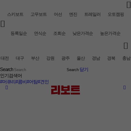
스키보트
고무보트
어선
엔진
트레일러
오토캠핑
등록일순
연식순
조회순
낮은가격순
높은가격순
대전
대구
부산
강원
광주
울산
경남
경북
충남
Search
닫기
인기검색어
#머큐리
#콤비
#어탐
#견인