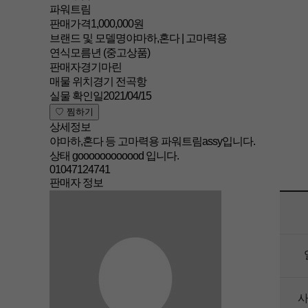
파워트림
판매가격
1,000,000원
브랜드 및 모델명
야마하,혼다 | 고마력용
연식
모름년
(중고상품)
판매자
경기마린
매물 위치
경기 전곡항
실물 확인일
2021/04/15
상세정보
야마하,혼다 등 고마력용 파워트림assy입니다.
상태 goooooooooood 입니다.
01047124741
판매자 정보
사