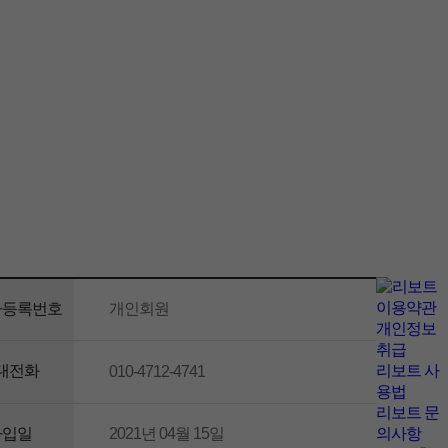
이용약관
자등록번호
개인회원
개인정보
취급
대전화
리보트 사
010-4712-4741
용법
리보트 문
가입일
2021년 04월 15일
의사항