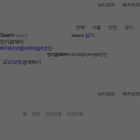
낚시보트
레저보트
전체
서울
인천
경기
Search
닫기
인기검색어
#머큐리
#콤비
#어탐
#견인
인기검색어
#머큐리
#콤비
#어탐
#견인
검색하기
낚시보트
레저보트
홈
엔진
엔진부품
파워트림