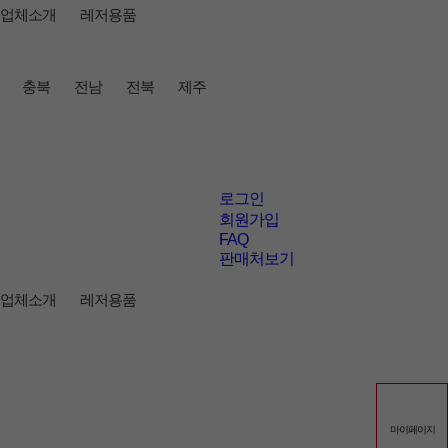
업체소개
레저용품
충북
전남
전북
제주
로그인
회원가입
FAQ
판매처보기
업체소개
레저용품
4567
마이페이지