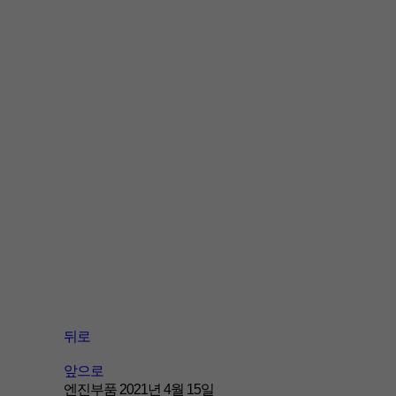
뒤로
앞으로
엔진부품
2021년 4월 15일