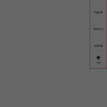
매물등록
판매처보기
찜한매물
TOP