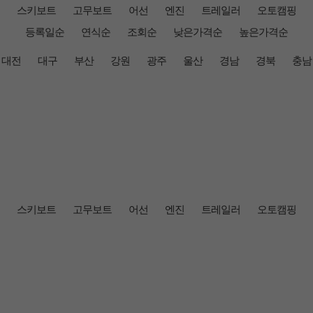
스키보트
고무보트
어선
엔진
트레일러
오토캠핑
등록일순
연식순
조회순
낮은가격순
높은가격순
대전
대구
부산
강원
광주
울산
경남
경북
충남
스키보트
고무보트
어선
엔진
트레일러
오토캠핑