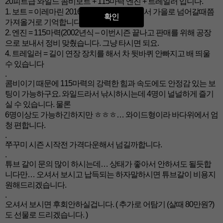
20피트급 와일드 콤비보트 + 115마력 엔진 + 트레일러 입니다.
1. 보트 = 이레마린 2016년식 이구요 여름에서 가을로 넘어갈때쯤
확인
가져올거로 기억합니다.
2. 엔진 = 115마력(2002년식 – 이번시즌 끝나고 판매를 위해 공장
으로 보내서 정비 맞췄습니다. 그냥 타시면 되요.
4. 트레일러 = 길이 연장 장치를 해서 차 뒷바퀴 안빠지고 배 띄울
수 있습니다
.
콤비이기 때문에 115마력의 강력한 힘과 속도에도 안정감 있는 보
팅이 가능하구요. 와일드라서 낚시하시는데 4명이 널널하게 즐기
실 수 있습니다. 물론
6명이상도 가능하긴하지만 ㅎㅎㅎ… 와이드형이라 바다위에서 엄
청 편합니다.
.
쭈꾸미 시즌 시작전 가격다운해서 넘길까합니다.
.
튜브 갈이 문의 많이 하시는데… 상태가 좋아서 안하셔도 될듯합
니다만… 오셔서 보시고 납득되는 하자말하시면 튜브갈이 비용지
원해드리겠습니다.
.
오셔서 보시면 후회안하실겁니다. ( 추가로 어탐기 (살때 80만원?)
도 선물로 드리겠습니다. )