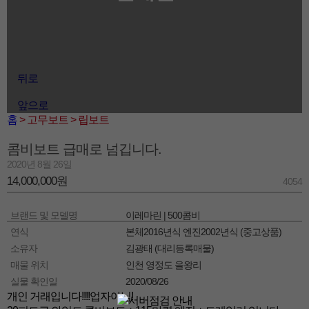
뒤로
앞으로
홈
> 고무보트
> 립보트
콤비보트 급매로 넘깁니다.
2020년 8월 26일
14,000,000원
4054
브랜드 및 모델명
이레마린 | 500콤비
연식
본체2016년식 엔진2002년식 (중고상품)
소유자
김광태 (대리등록매물)
매물 위치
인천 영정도 을왕리
실물 확인일
2020/08/26
개인 거래입니다!!!!업자아님!