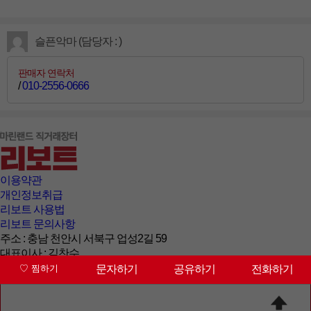
슬픈악마 (담당자 : )
판매자 연락처
/
010-2556-0666
이용약관
개인정보취급
리보트 사용법
리보트 문의사항
주소 : 충남 천안시 서북구 업성2길 59
대표이사 : 김찬수
대표번호 : 041-564-5221
문자하기
공유하기
전화하기
상담시간 : 09:00~18:00 (토/일/공휴일 휴무)
사업자등록번호 : 123-81-32838