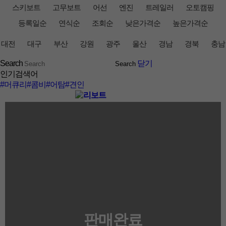
스키보트
고무보트
어선
엔진
트레일러
오토캠핑
등록일순
연식순
조회순
낮은가격순
높은가격순
대전
대구
부산
강원
광주
울산
경남
경북
충남
Search
닫기
인기검색어
#머큐리
#콤비
#어탐
#견인
판매완료