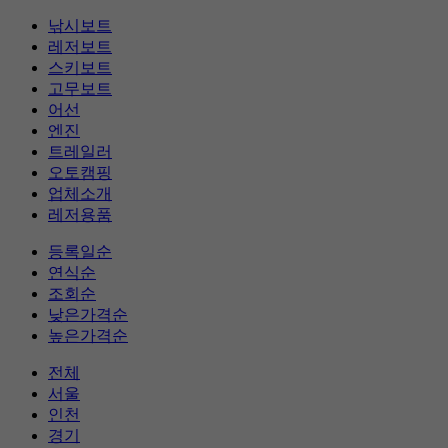
낚시보트
레저보트
스키보트
고무보트
어선
엔진
트레일러
오토캠핑
업체소개
레저용품
등록일순
연식순
조회순
낮은가격순
높은가격순
전체
서울
인천
경기