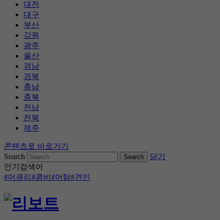
대전
대구
부산
강원
광주
울산
경남
경북
충남
충북
전남
전북
제주
콘텐츠로 바로가기
Search
닫기
인기검색어
#머큐리
#콤비
#어탐
#견인