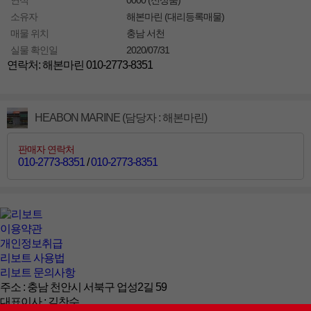
연식
0000 (신상품)
소유자
해본마린 (대리등록매물)
매물 위치
충남 서천
실물 확인일
2020/07/31
연락처: 해본마린 010-2773-8351
HEABON MARINE (담당자 : 해본마린)
판매자 연락처
010-2773-8351
/
010-2773-8351
이용약관
개인정보취급
리보트 사용법
리보트 문의사항
주소 : 충남 천안시 서북구 업성2길 59
대표이사 : 김찬수