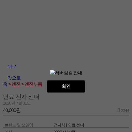
뒤로
앞으로
홈
> 엔진
> 엔진부품
확인
연료 전자 센더
2020년 7월 31일
40,000원
2344
브랜드 및 모델명
전자식 | 연료 센더