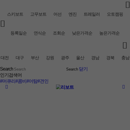
스키보트
고무보트
어선
엔진
트레일러
오토캠핑
등록일순
연식순
조회순
낮은가격순
높은가격순
대전
대구
부산
강원
광주
울산
경남
경북
충남
Search
닫기
인기검색어
#머큐리
#콤비
#어탐
#견인