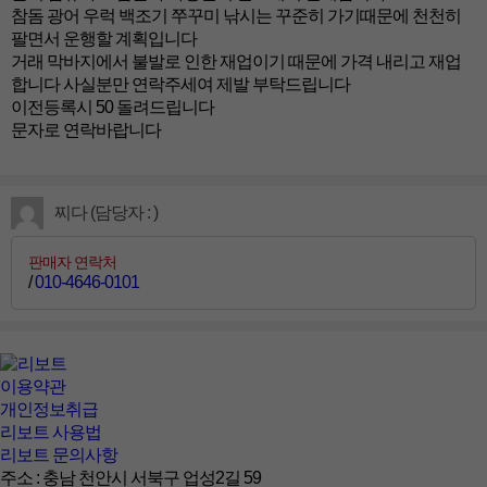
참돔 광어 우럭 백조기 쭈꾸미 낚시는 꾸준히 가기때문에 천천히
팔면서 운행할 계획입니다
거래 막바지에서 불발로 인한 재업이기 때문에 가격 내리고 재업
합니다 사실분만 연락주세여 제발 부탁드립니다
이전등록시 50 돌려드립니다
문자로 연락바랍니다
찌다 (담당자 : )
판매자 연락처
/
010-4646-0101
이용약관
개인정보취급
리보트 사용법
리보트 문의사항
주소 : 충남 천안시 서북구 업성2길 59