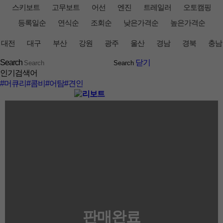
스키보트
고무보트
어선
엔진
트레일러
오토캠핑
등록일순
연식순
조회순
낮은가격순
높은가격순
대전
대구
부산
강원
광주
울산
경남
경북
충남
Search
닫기
인기검색어
#머큐리
#콤비
#어탐
#견인
판매완료