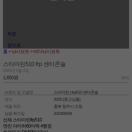
뒤로
앞으로
홈
> 낚시보트
> 바다낚시보트
스타마린510 frp 센터콘솔
2024년 5월 4일
1,650원
3441
브랜드 및 모델명
스타마린 | frp510 센터콘솔
연식
2020 (중고상품)
매물 위치
충북 청주시 오창
실물 확인일
2024/05/04
선체 스타마린frp510
엔진 야마하60마력 4행정