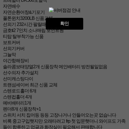
트레일러 DK500오일식
자연배수
자연순환어창&기포기
풀톤윈치3200LB 신품교체
확인
선외기 232시간 팔릴때까지 소폭 상승예정
금호ti2 7인치 소나매립 포인트원
티탑 탈부착가능 신품
보트커버
선외기커버
그늘막
야간항해장비
솔라콤보태양열2개 신품장착 메인배터리 방전될일없음
선수의자 추가설치
선미캐스팅다이
트랜섬세이버 최근 신품 교체
스텐로드홀더 6개
스텐컵홀더 4개
예비배터리1개
펜더8개 신품장착+1
스위치 서치 집어등 등등 고장나거나 안들어오는곳 없습니다
비록 중고구입햇지만 오래타려고 frp 첫 입문햇더니 와이프도 가족
들이 합류하고 업글과 화장실이 필요해서 판매합니다