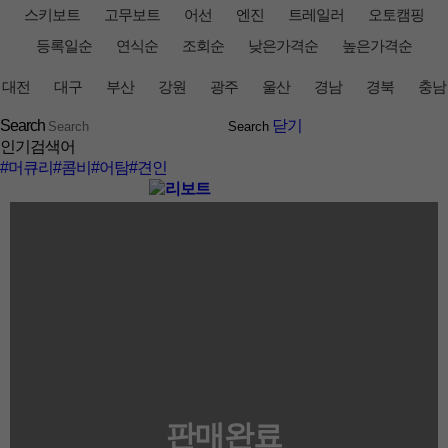
스키보트
고무보트
어선
엔진
트레일러
오토캠핑
등록일순
연식순
조회순
낮은가격순
높은가격순
대전
대구
부산
강원
광주
울산
경남
경북
충남
Search
닫기
인기검색어
#머큐리
#콤비
#어탐
#견인
판매완료