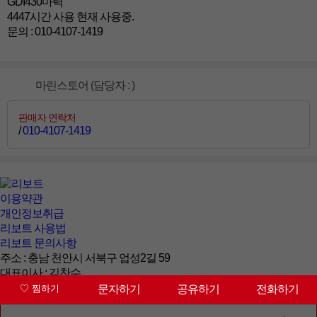
GDI430마력
4447시간 사용 현재 사용중.
문의 : 010-4107-1419
마린스토어 (담당자 : )
판매자 연락처
/
010-4107-1419
이용약관
개인정보취급
리보트 사용법
리보트 문의사항
주소 : 충남 천안시 서북구 업성2길 59
대표이사 : 김찬수
대표번호 : 041-564-5221
문자하기
공유하기
전화하기
상담시간 : 09:00~18:00 (토/일/공휴일 휴무)