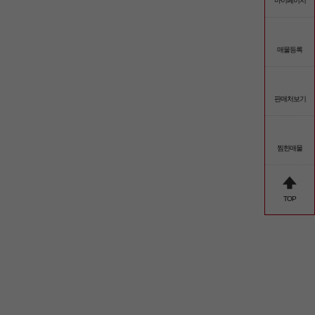
마이페이지
매물등록
판매처보기
찜한매물
TOP