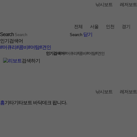
낚시보트
레저보트
전체
서울
인천
경기
Search
닫기
인기검색어
#머큐리
#콤비
#어탐
#견인
인기검색어
#머큐리
#콤비
#어탐
#견인
검색하기
낚시보트
레저보트
홈
기타
기타
보트 바닥데크 팝니다.