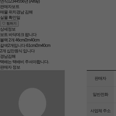
연식
12344556년
(Array)
판매자
보트
매물 위치
경남 김해
실물 확인일
상세정보
보트 바닥데크 팝니다
블랙 2개 46cm/2m40cm
갈색2개입니다 61cm/2m40cm
2개 십만원식 입니다
경남김해
택배는 택배비 주셔야합니다.
판매자 정보
판매자
일반전화
사업체 주소