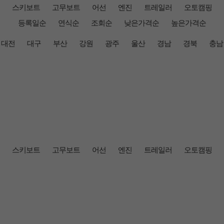
스키보트
고무보트
어선
엔진
트레일러
오토캠핑
등록일순
연식순
조회순
낮은가격순
높은가격순
대전
대구
부산
강원
광주
울산
경남
경북
충남
스키보트
고무보트
어선
엔진
트레일러
오토캠핑