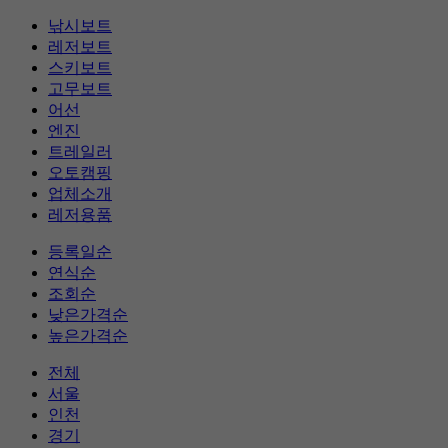
낚시보트
레저보트
스키보트
고무보트
어선
엔진
트레일러
오토캠핑
업체소개
레저용품
등록일순
연식순
조회순
낮은가격순
높은가격순
전체
서울
인천
경기