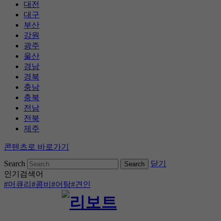
대전
대구
부산
강원
광주
울산
경남
경북
충남
충북
전남
전북
제주
콘텐츠로 바로가기
Search
닫기
인기검색어
#머큐리
#콤비
#어탐
#견인