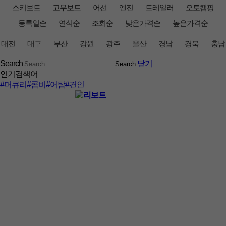
스키보트
고무보트
어선
엔진
트레일러
오토캠핑
등록일순
연식순
조회순
낮은가격순
높은가격순
대전
대구
부산
강원
광주
울산
경남
경북
충남
Search
닫기
인기검색어
#머큐리
#콤비
#어탐
#견인