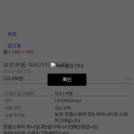
뒤로
앞으로
홈
> 기타
> 기타
보트부품 여러가지 팝니다.
2026년 6월 21일
123,456원
210
확인
브랜드 및 모델명
보트 | 부품
연식
1223344 (Array)
매물 위치
경남 김해
보트 전원스위치 3개 커버나이프 스위
실물 확인일
치 1개입니다
전원스위치 하나당 3만원 3개사시면8만원입니딘
커버나이프 스위치 1개 4만입니다