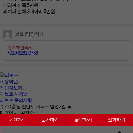
나침판 신품 5만원
와이퍼 본체 2개짜리 5만원
보트 (담당자 : )
판매자 연락처
/
010-5261-0758
이용약관
개인정보취급
리보트 사용법
리보트 문의사항
주소 : 충남 천안시 서북구 업성2길 59
대표이사 : 김찬수
대표번호 : 041-564-5221
문자하기
공유하기
전화하기
상담시간 : 09:00~18:00 (토/일/공휴일 휴무)
사업자등록번호 : 123-81-32838