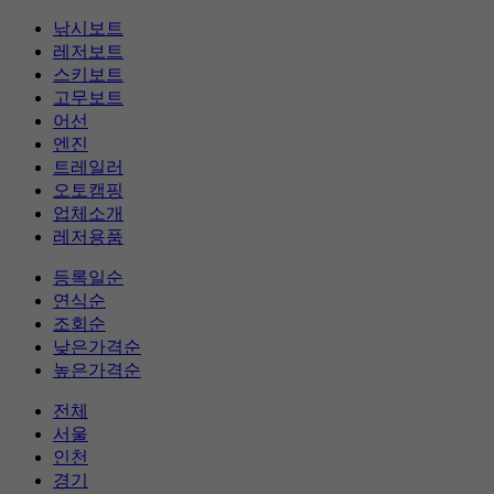
낚시보트
레저보트
스키보트
고무보트
어선
엔진
트레일러
오토캠핑
업체소개
레저용품
등록일순
연식순
조회순
낮은가격순
높은가격순
전체
서울
인천
경기