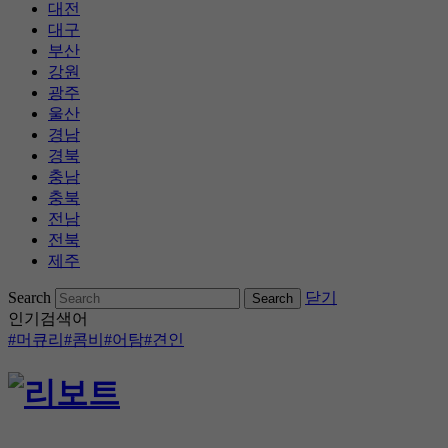
대전
대구
부산
강원
광주
울산
경남
경북
충남
충북
전남
전북
제주
콘
Search
닫기
텐
인기검색어
츠
#머큐리
#콤비
#어탐
#견인
로
바
로
가
기