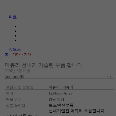
뒤로
앞으로
홈
> 기타
> 기타
머큐리 선내기 가솔린 부품 팝니다.
2026년 6월 21일
200,000원
211
브랜드 및 모델명
머큐리 | 머큐리
연식
1234556 (Array)
매물 위치
경남 김해
보트엔진부품
실물 확인일
선내기엔진 머큐리 부품팝니다