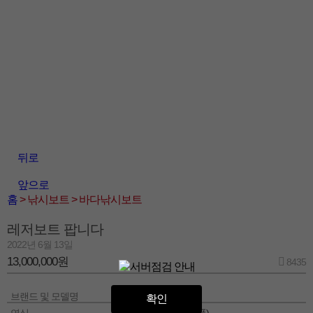
뒤로
앞으로
홈
> 낚시보트
> 바다낚시보트
레저보트 팝니다
2022년 6월 13일
13,000,000원
8435
브랜드 및 모델명
일본 | 모터보트
확인