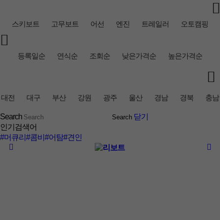
스키보트
고무보트
어선
엔진
트레일러
오토캠핑
등록일순
연식순
조회순
낮은가격순
높은가격순
대전
대구
부산
강원
광주
울산
경남
경북
충남
Search
닫기
인기검색어
#머큐리
#콤비
#어탐
#견인