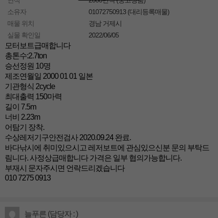
연식
2000년식 (중고상품)
소유자
01072750913 (대리등록매물)
매물 위치
경남 거제시
실물 확인일
2022/06/05
모터보트급매합니다
총톤수:2.7ton
승선정원 10명
제조연월일 2000 01 01 일본
기관형식 2cycle
최대출력 150마력
길이 7.5m
너비 2.23m
어탐기 장착.
수상레저기구안전검사 2020.09.24 완료.
바다낚시에 취미있으시고 레저보트에 관심있으신분 문의 부탁드
림니다. 사정상급매합니다 가격은 일부 협의가능합니다.
부재시 문자주시면 언락드리겠습니다
010 7275 0913
늘푸른 (담당자 : )