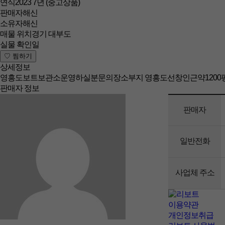
연식
2023 7년
(중고상품)
판매자
해신
소유자
해신
매물 위치
경기 대부도
실물 확인일
상세정보
영흥도보트보관소운영하실분문의장소부지 영흥도선창인근약1200평문의전
판매자 정보
판매자
일반전화
사업체 주소
이용약관
개인정보취급