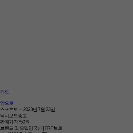
뒤로
앞으로
스포츠보트
2023년 7월 23일
낙시보트중고
판매가격
750원
브랜드 및 모델명
국산 | FRP보트