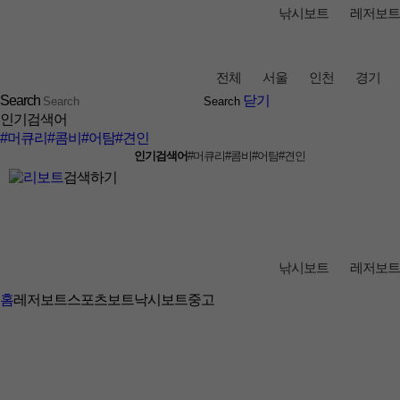
낚시보트
레저보트
전체
서울
인천
경기
Search
닫기
인기검색어
#머큐리
#콤비
#어탐
#견인
인기검색어
#머큐리
#콤비
#어탐
#견인
검색하기
낚시보트
레저보트
홈
레저보트
스포츠보트
낙시보트중고