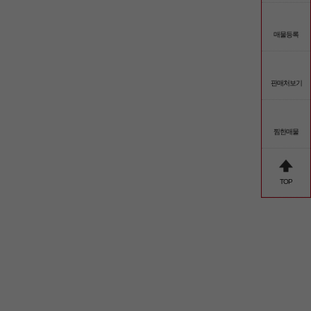
매물등록
판매처보기
찜한매물
TOP