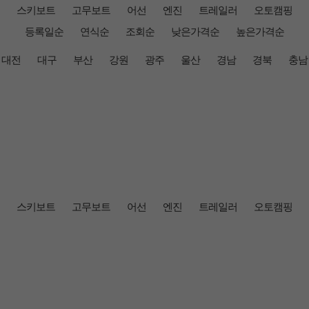
스키보트
고무보트
어선
엔진
트레일러
오토캠핑
등록일순
연식순
조회순
낮은가격순
높은가격순
대전
대구
부산
강원
광주
울산
경남
경북
충남
스키보트
고무보트
어선
엔진
트레일러
오토캠핑