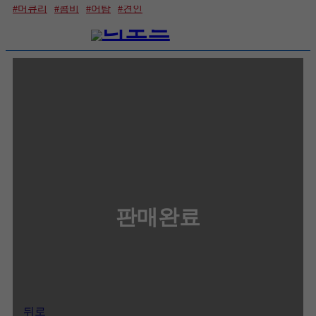
#머큐리
#콤비
#어탐
#견인
콘텐츠로 바로가기
판매완료
뒤로