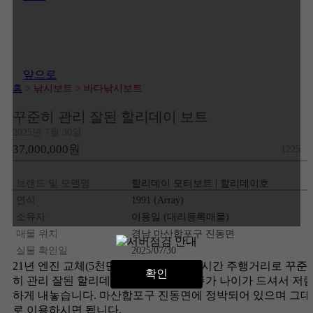
앞으로
홈
> 낚시보트
> 바다낚시보트
꾸준히 관리 잘된 할리데이 보트
2025년 7월 30일
37,000,000원
1225
브랜드 및 모델명
할리데이 모터보트 | 할리데이호
연식
1991 (Array)
소유자
이용일 (대리등록매물)
매물 위치
경남 마산합포구 진동면
실물 확인일
2025/07/30
21년 엔진 교체(5천만원 비용지불), 237시간 주행거리로 꾸준
확인
히 관리 잘된 할리데이 보트입니다.선주가 나이가 드셔서 저
하게 내놓습니다. 마산합포구 진동면에 정박되어 있으며 그대
로 이용하시면 됩니다.