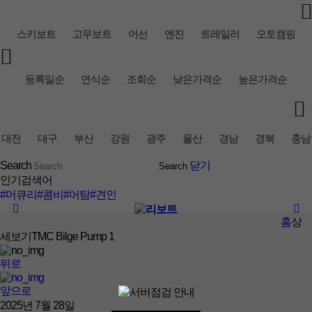
스키보트
고무보트
어선
엔진
트레일러
오토캠핑
등록일순
연식순
조회순
낮은가격순
높은가격순
대전
대구
부산
강원
광주
울산
경남
경북
충남
Search
닫기
인기검색어
#머큐리
#콤비
#어탐
#견인
홈
상
세보기
TMC Bilge Pump 1
뒤로
앞으로
2025년 7월 28일