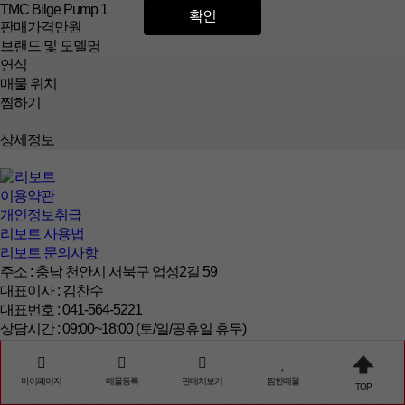
TMC Bilge Pump 1
확인
판매가격
만원
브랜드 및 모델명
연식
매물 위치
찜하기
상세정보
이용약관
개인정보취급
리보트 사용법
리보트 문의사항
주소 : 충남 천안시 서북구 업성2길 59
대표이사 : 김찬수
대표번호 : 041-564-5221
상담시간 : 09:00~18:00 (토/일/공휴일 휴무)
사업자등록번호 : 123-81-32838
통신판매업신고 : 2013-충남천안-500
마이페이지
매물등록
판매처보기
찜한매물
© COPYRIGHT 2019 리보트 ALL RIGHTS RESERVED
TOP