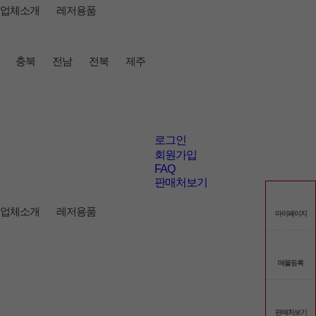
업체소개
레저용품
충북
전남
전북
제주
로그인
회원가입
FAQ
판매처보기
업체소개
레저용품
마이페이지
매물등록
판매처보기