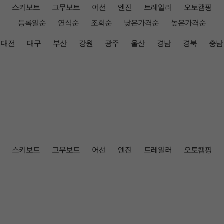
스키보트
고무보트
어선
엔진
트레일러
오토캠핑
등록일순
연식순
조회순
낮은가격순
높은가격순
대전
대구
부산
강원
광주
울산
경남
경북
충남
스키보트
고무보트
어선
엔진
트레일러
오토캠핑