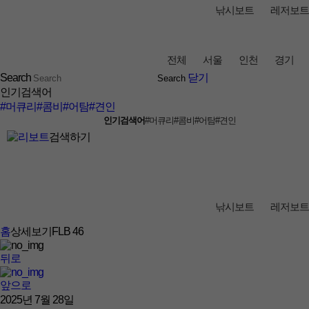
낚시보트
레저보트
전체
서울
인천
경기
Search
닫기
인기검색어
#머큐리
#콤비
#어탐
#견인
인기검색어
#머큐리
#콤비
#어탐
#견인
검색하기
낚시보트
레저보트
홈
상세보기
FLB 46
뒤로
앞으로
2025년 7월 28일