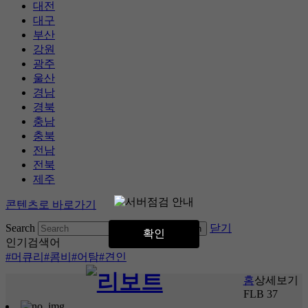
대전
대구
부산
강원
광주
울산
경남
경북
충남
충북
전남
전북
제주
콘텐츠로 바로가기
Search
닫기
확인
인기검색어
#머큐리
#콤비
#어탐
#견인
홈
상세보기
FLB 37