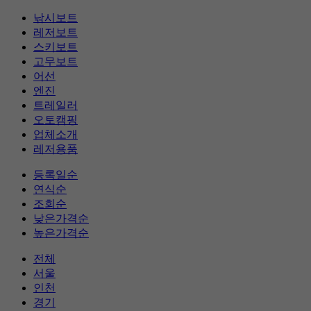
낚시보트
레저보트
스키보트
고무보트
어선
엔진
트레일러
오토캠핑
업체소개
레저용품
등록일순
연식순
조회순
낮은가격순
높은가격순
전체
서울
인천
경기