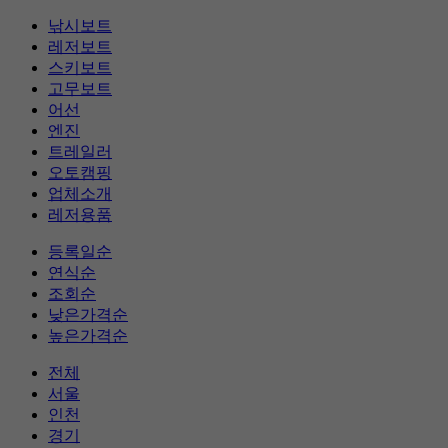
낚시보트
레저보트
스키보트
고무보트
어선
엔진
트레일러
오토캠핑
업체소개
레저용품
등록일순
연식순
조회순
낮은가격순
높은가격순
전체
서울
인천
경기