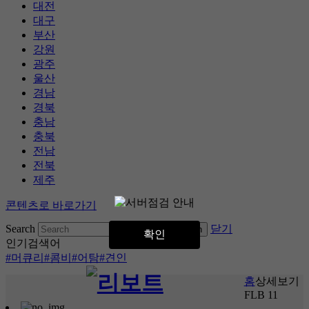
대전
대구
부산
강원
광주
울산
경남
경북
충남
충북
전남
전북
제주
콘텐츠로 바로가기
Search
닫기
확인
인기검색어
#머큐리
#콤비
#어탐
#견인
홈
상세보기
FLB 11