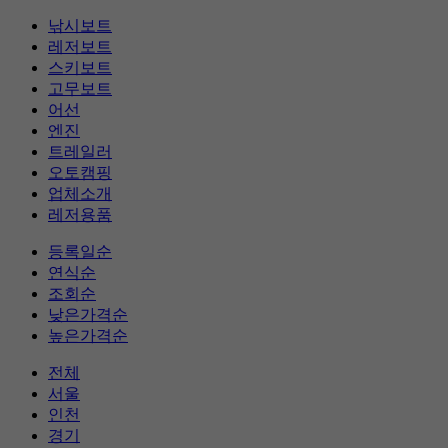
낚시보트
레저보트
스키보트
고무보트
어선
엔진
트레일러
오토캠핑
업체소개
레저용품
등록일순
연식순
조회순
낮은가격순
높은가격순
전체
서울
인천
경기