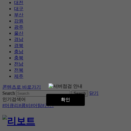
대전
대구
부산
강원
광주
울산
경남
경북
충남
충북
전남
전북
제주
콘텐츠로 바로가기
Search
닫기
인기검색어
확인
#머큐리
#콤비
#어탐
#견인