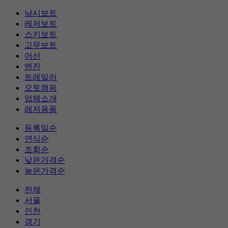
낚시보트
레저보트
스키보트
고무보트
어선
엔진
트레일러
오토캠핑
업체소개
레저용품
등록일순
연식순
조회순
낮은가격순
높은가격순
전체
서울
인천
경기