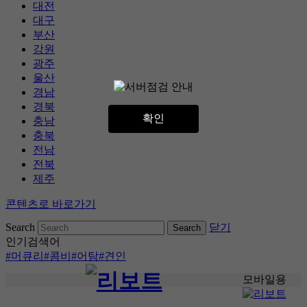
대전
대구
부산
강원
광주
울산
경남
경북
확인
충남
충북
전남
전북
제주
콘텐츠로 바로가기
Search
닫기
인기검색어
#머큐리
#콤비
#어탐
#견인
모바일용