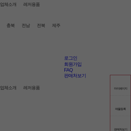
업체소개
레저용품
충북
전남
전북
제주
로그인
회원가입
FAQ
판매처보기
업체소개
레저용품
마이페이지
매물등록
판매처보기