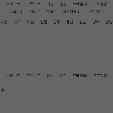
스키보트
고무보트
어선
엔진
트레일러
오토캠핑
등록일순
연식순
조회순
낮은가격순
높은가격순
대전
대구
부산
강원
광주
울산
경남
경북
충남
스키보트
고무보트
어선
엔진
트레일러
오토캠핑
니다.