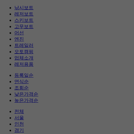
낚시보트
레저보트
스키보트
고무보트
어선
엔진
트레일러
오토캠핑
업체소개
레저용품
등록일순
연식순
조회순
낮은가격순
높은가격순
전체
서울
인천
경기