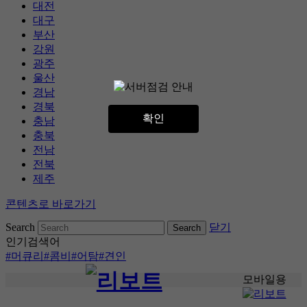
대전
대구
부산
강원
광주
울산
경남
경북
확인
충남
충북
전남
전북
제주
콘텐츠로 바로가기
Search
닫기
인기검색어
#머큐리
#콤비
#어탐
#견인
모바일용