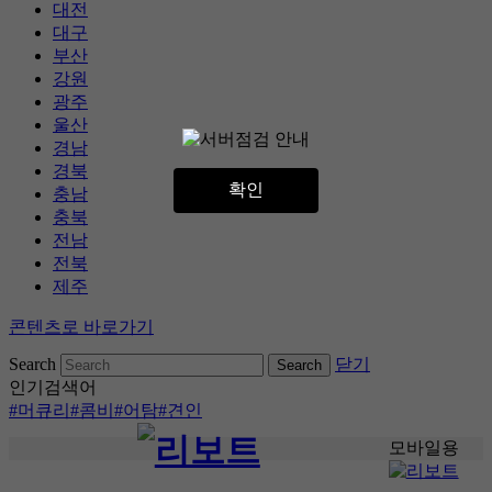
대전
대구
부산
강원
광주
울산
경남
경북
확인
충남
충북
전남
전북
제주
콘텐츠로 바로가기
Search
닫기
인기검색어
#머큐리
#콤비
#어탐
#견인
모바일용