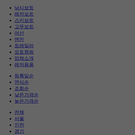
낚시보트
레저보트
스키보트
고무보트
어선
엔진
트레일러
오토캠핑
업체소개
레저용품
등록일순
연식순
조회순
낮은가격순
높은가격순
전체
서울
인천
경기