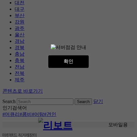
대전
대구
부산
강원
광주
울산
경남
경북
충남
충북
확인
전남
전북
제주
콘텐츠로 바로가기
Search
닫기
인기검색어
#머큐리
#콤비
#어탐
#견인
모바일용