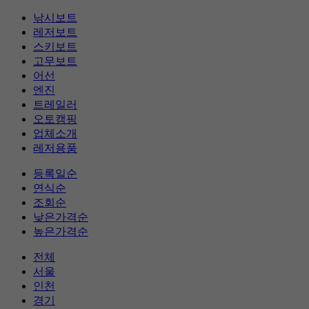
낚시보트
레저보트
스키보트
고무보트
어선
엔진
트레일러
오토캠핑
업체소개
레저용품
등록일순
연식순
조회순
낮은가격순
높은가격순
전체
서울
인천
경기